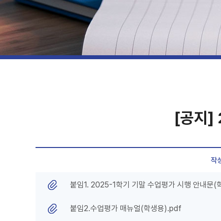
[공지]
작
붙임1. 2025-1학기 기말 수업평가 시행 안내문(학
붙임2.수업평가 매뉴얼(학생용).pdf