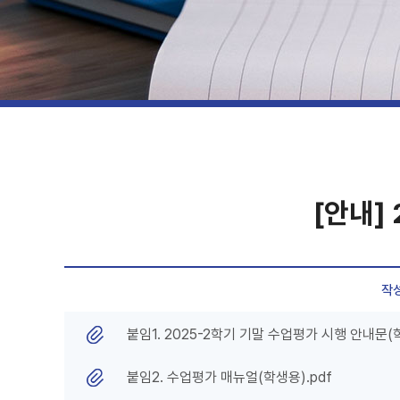
[안내]
작
붙임1. 2025-2학기 기말 수업평가 시행 안내문(학
붙임2. 수업평가 매뉴얼(학생용).pdf