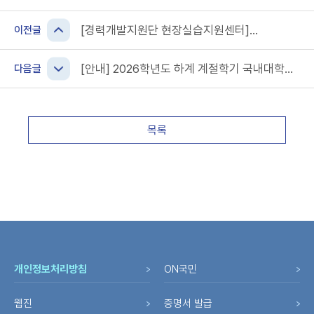
[경력개발지원단 현장실습지원센터]
이전글
2026학년도 하계 현장실습 프로그램 실습기관
및 신청안내
[안내] 2026학년도 하계 계절학기 국내대학간
다음글
학점교류 신청 안내
목록
개인정보처리방침
ON국민
웹진
증명서 발급